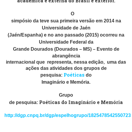
acadêmica e externa do Brasil e exterior.
O
simpósio da teve sua primeira versão em 2014 na
Universidade de Jaén
(Jaén/Espanha) e no ano passado (2015) ocorreu na
Universidade Federal da
Grande Dourados (Dourados – MS) – E
vento de
abrangência
internacional que representa,
nessa edição,
uma das
ações das atividades dos grupos de
Poéticas
pesquisa:
do
Imaginário e Memória.
Grupo
Poéticas do Imaginário e Memória
de pesquisa:
http://dgp.cnpq.br/dgp/espelhogrupo/1825478542550723